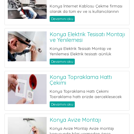
Konya İnternet Kablosu Çekme firması
olarak da tüm ev ve iş kullanıcılarının
internet sorunlarına ç&...
Devamını oku
Konya Elektrik Tesisatı Montajı
ve Yenilemesi
Konya Elektrik Tesisatı Montajı ve
Yenilemesi Elektrik tesisatı günlük
hayatta kontrol ettiğimiz bir şey deği...
Devamını oku
Konya Topraklama Hattı
Çekimi
Konya Topraklama Hattı Çekimi
Topraklama hattı prizde gerçekleşecek
herhangi bir elektrik kaçağı d...
Devamını oku
Konya Avize Montajı
Konya Avize Montajı Avize montajı
konusunda bilgi vermeden önce